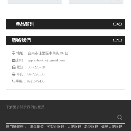
產品類別
聯絡我們
： 台南市佳里區中興街297號
 地址
： apprenticekuo@gmail.com
 郵箱
： 06-7226718
 電話
傳真： 06-7226136

手機：
0921549436

了解更多關於我們的產品
熱門關鍵詞：
眼鏡批發
客製化眼鏡
太陽眼鏡
老花眼鏡
偏光太陽眼鏡