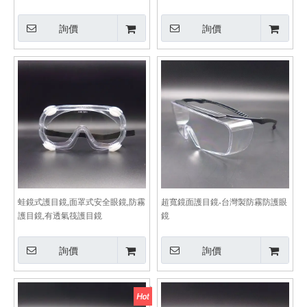
詢價
詢價
蛙鏡式護目鏡,面罩式安全眼鏡,防霧
超寬鏡面護目鏡-台灣製防霧防護眼
護目鏡,有透氣筏護目鏡
鏡
詢價
詢價