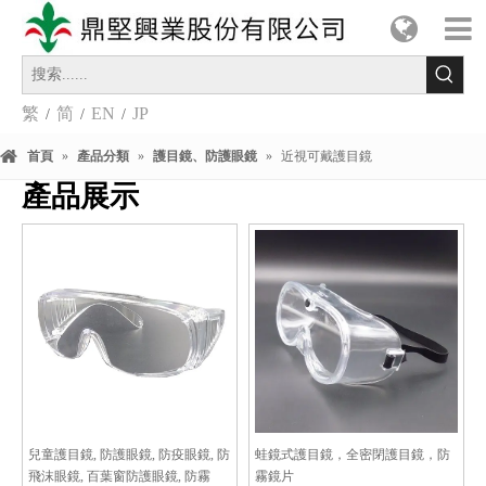
繁
简
EN
JP
/
/
/
首頁
»
產品分類
»
護目鏡、防護眼鏡
»
近視可戴護目鏡
產品展示
兒童護目鏡, 防護眼鏡, 防疫眼鏡, 防
蛙鏡式護目鏡，全密閉護目鏡，防
飛沫眼鏡, 百葉窗防護眼鏡, 防霧
霧鏡片