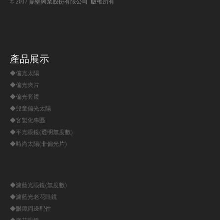
© 2017 鼎堅興業股份有限公司 版權所有
產品展示
◆偏光太陽
◆偏光夾片
◆偏光套鏡
◆兒童偏光太陽
◆客製化專區
◆平光眼鏡(透明無度數)
◆時尚太陽(非偏光片)
◆濾藍光眼鏡(無度數)
◆濾藍光老花眼鏡
◆眼鏡周邊配件