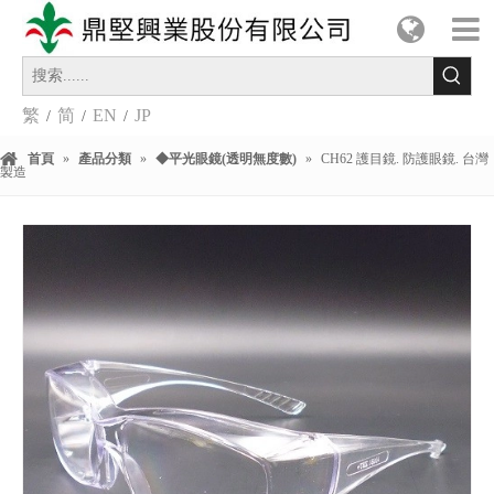
繁
简
EN
JP
/
/
/
首頁
»
產品分類
»
◆平光眼鏡(透明無度數)
»
CH62 護目鏡. 防護眼鏡. 台灣
製造