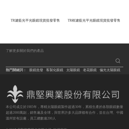
TR濾藍光平光眼鏡現貨批發零售
TR框濾藍光平光眼鏡現貨批發零售
了解更多關於我們的產品
熱門關鍵詞：
眼鏡批發
客製化眼鏡
太陽眼鏡
老花眼鏡
偏光太陽眼鏡
本公司成立於1985年，專精太陽眼鏡製作超過30年，累積生產的各類眼鏡數量
超過2000萬副，銷售遍及全球，與世界許多大品牌都有合作，並在台灣、中國
溫州皆有設廠，員工總數逾200人