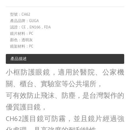
型號：
CH62
產品品牌：
GUGA
認證：
CE，EN166，FDA
鏡片材料：
PC
顏色：
透明灰
鏡架材料：
PC
產品描述
小框防護眼鏡，適用於醫院、公家機
關、櫃台、實驗室等公共場所，
可有效防止飛沫、防塵，是台灣製作的
優質護目鏡，
CH62護目鏡可防霧，並且鏡片經過強