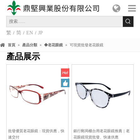
繁
简
EN
JP
/
/
/
首頁
»
產品分類
»
◆老花眼鏡
»
可現貨批發老花眼鏡
產品展示
批發優質老花眼鏡：現貨供應，快
銀行郵局櫃台用老花眼鏡推薦｜老
速交付
花眼鏡現貨批發、快速供應