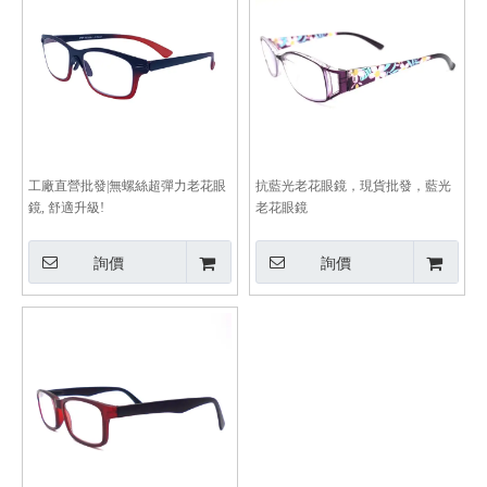
工廠直營批發|無螺絲超彈力老花眼
抗藍光老花眼鏡，現貨批發，藍光
鏡, 舒適升級!
老花眼鏡
詢價
詢價