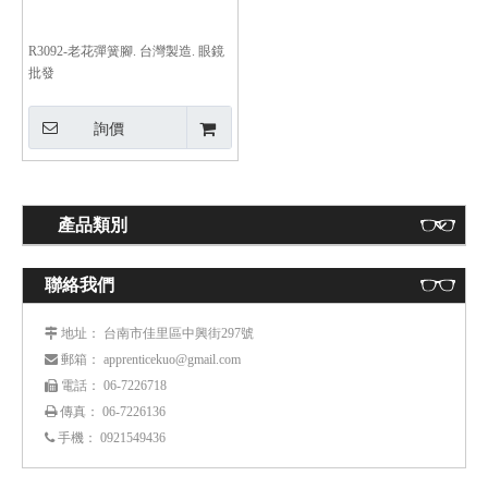
R3092-老花彈簧腳. 台灣製造. 眼鏡
批發
詢價
產品類別
聯絡我們
： 台南市佳里區中興街297號
 地址
： apprenticekuo@gmail.com
 郵箱
： 06-7226718
 電話
傳真： 06-7226136

手機：
0921549436
