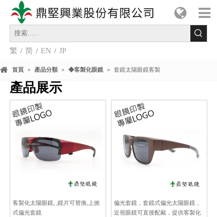
繁
简
EN
JP
/
/
/
首頁
»
產品分類
»
◆客製化眼鏡
»
套鏡太陽眼鏡客製
產品展示
客製化太陽眼鏡, ,鏡片可替換,上掀
偏光套鏡，套鏡式偏光太陽眼鏡，
式偏光套鏡
近視眼鏡可直接配戴，提供客製化