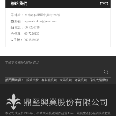
聯絡我們
： 台南市佳里區中興街297號
 地址
： apprenticekuo@gmail.com
 郵箱
： 06-7226718
 電話
傳真： 06-7226136

手機：
0921549436

了解更多關於我們的產品
熱門關鍵詞：
眼鏡批發
客製化眼鏡
太陽眼鏡
老花眼鏡
偏光太陽眼鏡
本公司成立於1985年，專精太陽眼鏡製作超過30年，累積生產的各類眼鏡數量