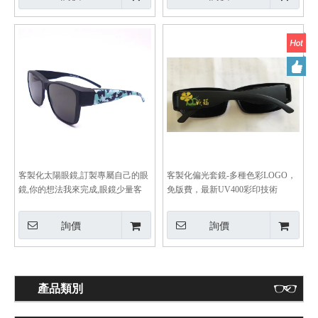
客製化太陽眼鏡,訂製專屬自己的眼
客製化偏光套鏡-多種色彩LOGO，
鏡,你的想法我來完成,眼鏡少量客
免版費，最新UV400彩印技術
製-TRJ1327
詢價
詢價
產品類別