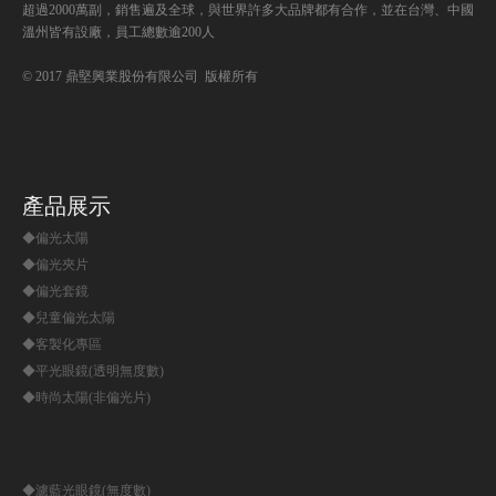
超過2000萬副，銷售遍及全球，與世界許多大品牌都有合作，並在台灣、中國
溫州皆有設廠，員工總數逾200人
© 2017 鼎堅興業股份有限公司 版權所有
產品展示
◆偏光太陽
◆偏光夾片
◆偏光套鏡
◆兒童偏光太陽
◆客製化專區
◆平光眼鏡(透明無度數)
◆時尚太陽(非偏光片)
◆濾藍光眼鏡(無度數)