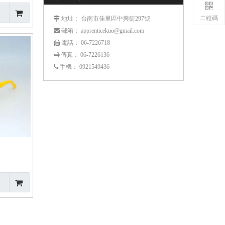
二維碼
： 台南市佳里區中興街297號
 地址
： apprenticekuo@gmail.com
 郵箱
： 06-7226718
 電話
傳真： 06-7226136

手機：
0921549436
