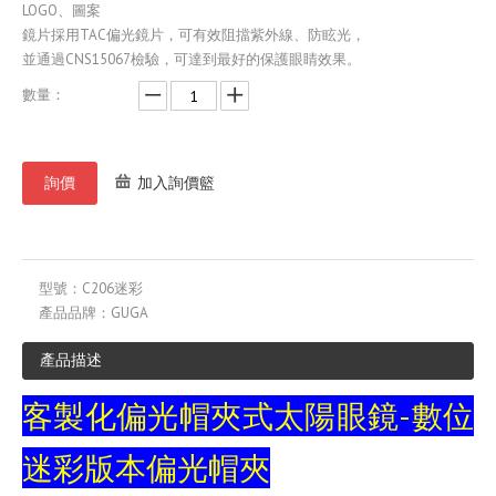
LOGO、圖案
鏡片採用TAC偏光鏡片，可有效阻擋紫外線、防眩光，
並通過CNS15067檢驗，可達到最好的保護眼睛效果。
數量：
詢價
加入詢價籃
型號：
C206迷彩
產品品牌：
GUGA
產品描述
客製化偏光帽夾式太陽眼鏡-數位
迷彩版本偏光帽夾