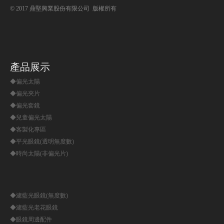
© 2017 鼎堅興業股份有限公司 版權所有
產品展示
◆偏光太陽
◆偏光夾片
◆偏光套鏡
◆兒童偏光太陽
◆客製化專區
◆平光眼鏡(透明無度數)
◆時尚太陽(非偏光片)
◆濾藍光眼鏡(無度數)
◆濾藍光老花眼鏡
◆眼鏡周邊配件