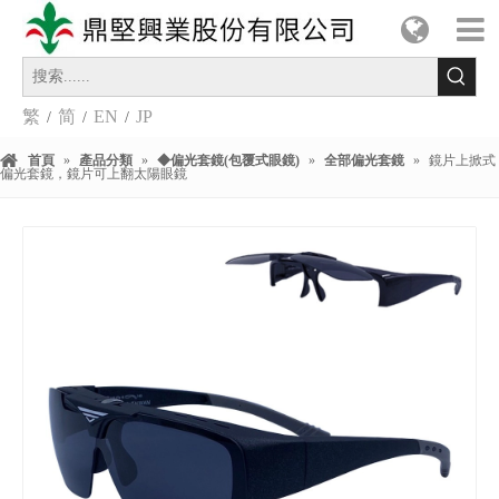
繁
简
EN
JP
/
/
/
首頁
»
產品分類
»
◆偏光套鏡(包覆式眼鏡)
»
全部偏光套鏡
»
鏡片上掀式
偏光套鏡，鏡片可上翻太陽眼鏡