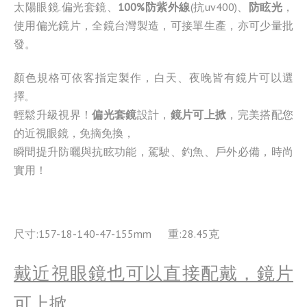
太陽眼鏡.偏光套鏡、
100%防紫外線
(抗uv400)、
防眩光
，
使用偏光鏡片，全鏡台灣製造，可接單生產，亦可少量批
發。
顏色規格可依客指定製作，白天、夜晚皆有鏡片可以選
擇
。
輕鬆升級視界！
偏光套鏡
設計，
鏡片可上掀
，完美搭配您
的近視眼鏡，免摘免換，
瞬間提升防曬與抗眩功能，駕駛、釣魚、戶外必備，時尚
實用！
尺寸:157-18-140-47-155mm 重:28.45克
戴近視眼鏡也可以直接配戴，鏡片
可上掀