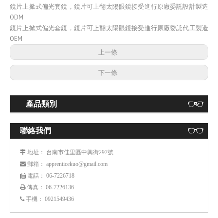
鏡片上掀式偏光套鏡，鏡片可上翻太陽眼鏡接受進行原廠委託設計製造
ODM
鏡片上掀式偏光套鏡，鏡片可上翻太陽眼鏡接受進行原廠委託代工製造
OEM
上一條:
下一條:
產品類別
聯絡我們
： 台南市佳里區中興街297號
 地址
： apprenticekuo@gmail.com
 郵箱
： 06-7226718
 電話
傳真： 06-7226136

手機：
0921549436
