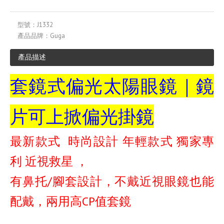
型號：
J1332
產品品牌：
Guga
產品描述
套鏡式偏光太陽眼鏡｜鏡
片可上掀偏光掛鏡
最新款式 時尚設計 年輕款式 獨家專
利 近視救星 ，
有鼻托/腳套設計，不戴近視眼鏡也能
配戴，兩用高CP值套鏡