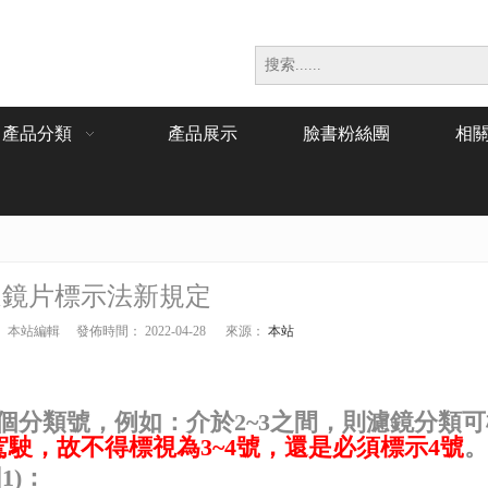
產品分類
產品展示
臉書粉絲團
相
進鏡片標示法新規定
本站編輯 發佈時間： 2022-04-28 來源：
本站
分類號，例如：介於2~3
之間，則濾鏡分類可
駕駛
，故不得標視為3~4
號，還是必須標示4
號
。
1)
：