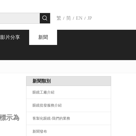
繁
简
EN
JP
/
/
/
關影片分享
新聞
新聞類別
眼鏡工廠介紹
眼鏡批發服務介紹
標示為
客製化眼鏡-我們的業務
新聞發布