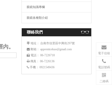
眼鏡知識專欄
眼鏡各種類介紹
聯絡我們
： 台南市佳里區中興街297號
 地址
徑內。
： apprenticekuo@gmail.com
 郵箱
電子信箱
： 06-7226718
 電話
傳真： 06-7226136

電話號碼
手機：
0921549436

二維碼