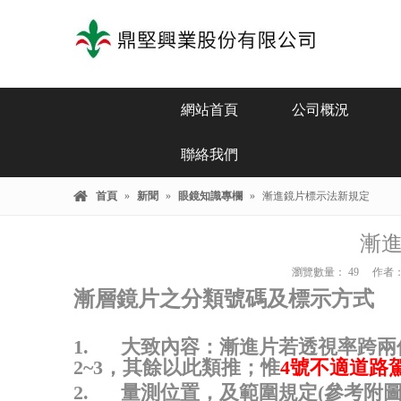
網站首頁
公司概況
聯絡我們
首頁
»
新聞
»
眼鏡知識專欄
»
漸進鏡片標示法新規定
漸
瀏覽數量：
49
作者： 
漸層鏡片之分類號碼及標示方式
1.
大致內容：漸進片若透視率跨兩個
2~3
，其餘以此類推；惟
4
號不適道路
2.
量測位置，及範圍規定(
參考附圖