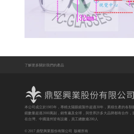
了解更多關於我們的產品
本公司成立於1985年，專精太陽眼鏡製作超過30年，累積生產的各類
鏡數量超過2000萬副，銷售遍及全球，與世界許多大品牌都有合作，
在台灣、中國溫州皆有設廠，員工總數逾200人
© 2017 鼎堅興業股份有限公司 版權所有