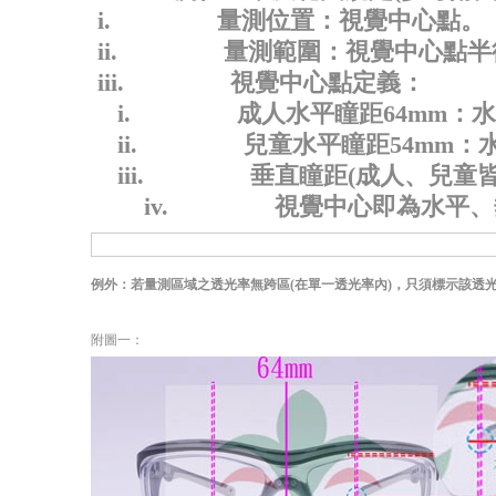
i.
量測位置：視覺中心點。
ii.
量測範圍：視覺中心點半
iii.
視覺中心點定義：
i.
成人水平瞳距64mm
：水
ii.
兒童水平瞳距54mm
：
iii.
垂直瞳距(
成人、兒童皆
iv.
視覺中心即為水平、
例外：若量測區域之透光率無跨區(在單一透光率內)，只須標示該透
附圖一：