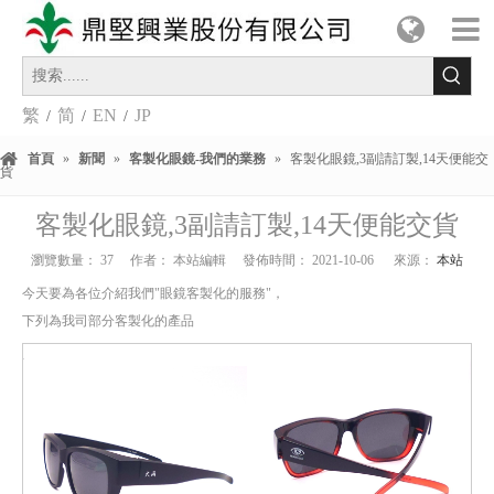
繁
简
EN
JP
/
/
/
首頁
»
新聞
»
客製化眼鏡-我們的業務
»
客製化眼鏡,3副請訂製,14天便能交
貨
客製化眼鏡,3副請訂製,14天便能交貨
瀏覽數量：
37
作者： 本站編輯 發佈時間： 2021-10-06 來源：
本站
今天要為各位介紹我們"眼鏡客製化的服務"，
下列為我司部分客製化的產品