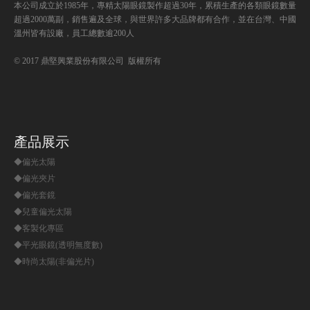
本公司成立於1985年，專精太陽眼鏡製作超過30年，累積生產的各類眼鏡數量
超過2000萬副，銷售遍及全球，與世界許多大品牌都有合作，並在台灣、中國
溫州皆有設廠，員工總數逾200人
© 2017 鼎堅興業股份有限公司 版權所有
產品展示
◆偏光太陽
◆偏光夾片
◆偏光套鏡
◆兒童偏光太陽
◆客製化專區
◆平光眼鏡(透明無度數)
◆時尚太陽(非偏光片)