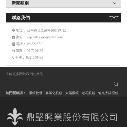
新聞類別
聯絡我們
： 台南市佳里區中興街297號
 地址
： apprenticekuo@gmail.com
 郵箱
： 06-7226718
 電話
傳真： 06-7226136

手機：
0921549436

了解更多關於我們的產品
熱門關鍵詞：
眼鏡批發
客製化眼鏡
太陽眼鏡
老花眼鏡
偏光太陽眼鏡